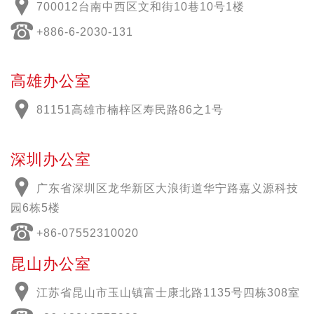
700012
台南中西区文和街
10
巷
10
号
1
楼
+886-6-2030-131
高雄办公室
81151高雄市楠梓区寿民路86之1号
深圳办公室
广东省深圳区龙华新区大浪街道华宁路嘉义源科技
园6栋5楼
+86-07552310020
昆山办公室
江苏省昆山市玉山镇富士康北路1135号四栋308室