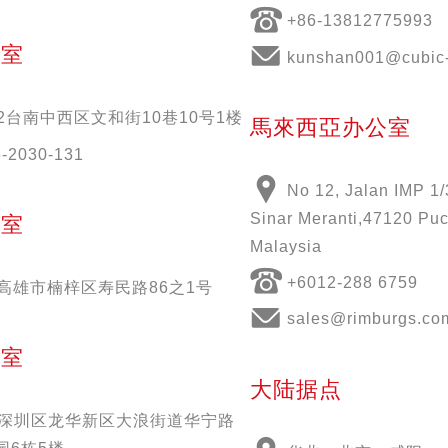
+86-13812775993
公室
kunshan001@cubic-
2
台南中西区文和街
10
巷
10
号
1
楼
馬來西亞办公室
6-2030-131
No 12, Jalan IMP 1/
Sinar Meranti,47120 Puc
公室
Malaysia
+6012-288 6759
51高雄市楠梓区寿民路86之1号
sales@rimburgs.co
公室
大陆据点
深圳区龙华新区大浪街道华宁路