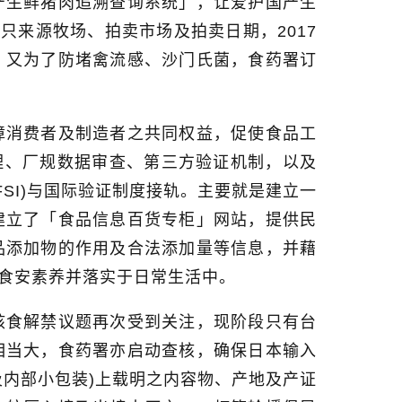
产生鲜猪肉追溯查询系统」，让爱护国产生
猪只来源牧场、拍卖市场及拍卖日期，
2017
。又为了防堵禽流感、沙门氏菌，食药署订
障消费者及制造者之共同权益，促使食品工
理、厂规数据审查、第三方验证机制，以及
SI)
与国际验证制度接轨。主要就是建立一
建立了「食品信息百货专柜」网站，提供民
品添加物
的作用及合法添加量等信息，并藉
食安素养并落实于日常生活中。
核食解禁议题再次受到关注，现阶段只有台
相当大，食药署亦启动查核，确保日本输入
及内部小包装
)
上载明之内容物、产地及产证