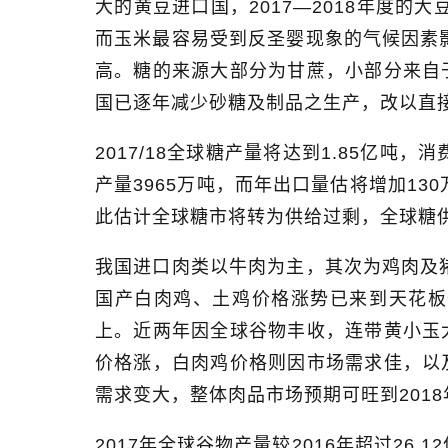
大的黄豆进口国，
2017—2018
年度的大
而玉米最容易受到反圣婴现象的气候因素
高。糖的来源大部分为甘蔗，小部分来自
国已逐年减少砂糖及制品之生产，改以直
2017/18
全球糖产量将达到
1.85
亿吨，消
产量
3965
万吨，而年出口量估将增加
130
此估计全球糖市将转为供给过剩，全球糖
我国进口肉类以牛肉为主，其次为鸡肉及
国产白肉鸡、土鸡价格涨势已来到天花板
上。近两年因全球谷物丰收，连带黄小玉
价格涨，白肉鸡价格则因市场需求佳，以
需求变大，整体肉品市场预期可旺到
2018
2017
年全球谷物产量较
2016
年超过
26.12