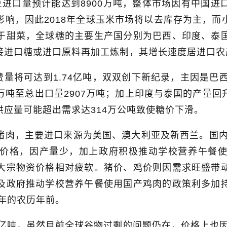
豆进口量预计能达到
8900
万吨，整体市场因有中国进
影响，因此
2018
年全球玉米市场将以去库存为主，而
于甜菜，全球糖的主要生产国分别为巴西、印度、泰
接进口糖或进口原料再加工炼制，其增长速度居进口农
费量将可达到
1.74
亿吨，双双创下新纪录，主因是巴
万吨至总出口量
2907
万吨；加上印度与泰国的产量回
供应量可能超出需求达
314
万公吨致使糖价下滑。
猪肉，主要进口来源为美国、澳大利亚及新西兰。国
价格，因产量少，加上政府积极推动学校营养午餐
大宗物资价格相对疲软。猪价、鸡价则因需求旺盛带
及政府推动学校营养午餐使用国产鸡肉的政策利多加
年的农历年前。
亿吨，虽然目前全球谷物过剩的问题仍在，价格上也