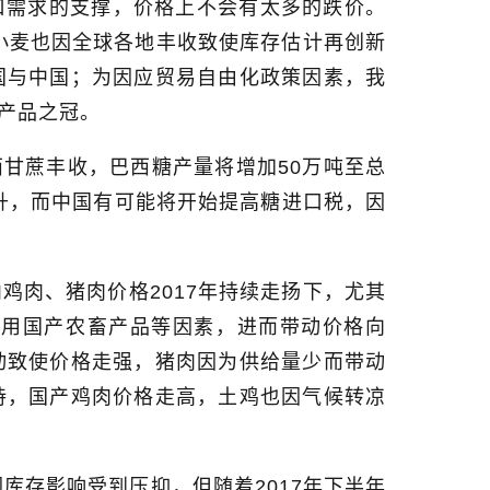
口需求的支撑，价格上不会有太多的跌价。
小麦也因全球各地丰收致使库存估计再创新
国与中国；为因应贸易自由化政策因素，我
产品之冠。
西甘蔗丰收，巴西糖产量将增加
50
万吨至总
升，而中国有可能将开始提高糖进口税，因
内鸡肉、猪肉价格
2017
年持续走扬下，尤其
使用国产农畜产品等因素，进而带动价格向
动致使价格走强，猪肉因为供给量少而带动
持，国产鸡肉价格走高，土鸡也因气候转凉
因库存影响受到压抑，但随着
2017
年下半年