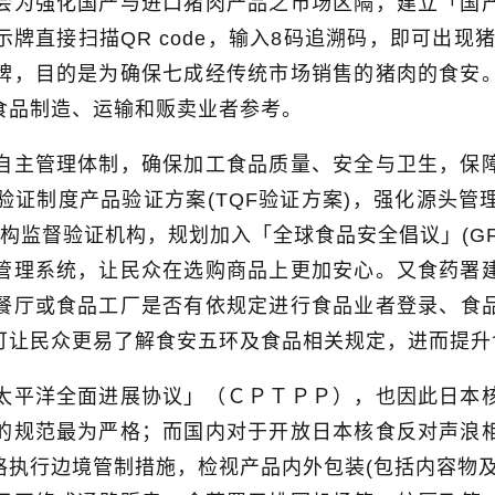
会为强化国产与进口猪肉产品之市场区隔，建立「国
示牌直接扫描
QR code
，输入
8
码追溯码，即可出现
牌，目的是为确保七成经传统市场销售的猪肉的食安
食品制造、运输和贩卖业者参考。
自主管理体制，确保加工食品质量、安全与卫生，保
验证制度产品验证方案
(TQF
验证方案
)
，强化源头管
构监督验证机构，规划加入「全球食品安全倡议」
(GF
管理系统，让民众在选购商品上更加安心。又食药署
餐厅或食品工厂是否有依规定进行食品业者登录
、食
可让民众更易了解食安五环及食品相关规定，进而提升
太平洋全面进展协议」（ＣＰＴＰＰ），也因此日本
的规范最为严格；而国内对于开放日本核食反对声浪
格执行边境管制措施，检视产品内外包装
(
包括内容物